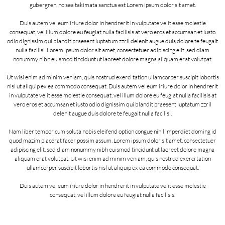
gubergren, no sea takimata sanctus est Lorem ipsum dolor sit amet.
Duis autem vel eum iriure dolor in hendrerit in vulputate velit esse molestie
consequat, vel illum dolore eu feugiat nulla facilisis at vero eros et accumsan et iusto
odio dignissim qui blandit praesent luptatum zzril delenit augue duis dolore te feugait
nulla facilisi. Lorem ipsum dolor sit amet, consectetuer adipiscing elit, sed diam
nonummy nibh euismod tincidunt ut laoreet dolore magna aliquam erat volutpat.
Ut wisi enim ad minim veniam, quis nostrud exerci tation ullamcorper suscipit lobortis
nisl ut aliquip ex ea commodo consequat. Duis autem vel eum iriure dolor in hendrerit
in vulputate velit esse molestie consequat, vel illum dolore eu feugiat nulla facilisis at
vero eros et accumsan et iusto odio dignissim qui blandit praesent luptatum zzril
delenit augue duis dolore te feugait nulla facilisi.
Nam liber tempor cum soluta nobis eleifend option congue nihil imperdiet doming id
quod mazim placerat facer possim assum. Lorem ipsum dolor sit amet, consectetuer
adipiscing elit, sed diam nonummy nibh euismod tincidunt ut laoreet dolore magna
aliquam erat volutpat. Ut wisi enim ad minim veniam, quis nostrud exerci tation
ullamcorper suscipit lobortis nisl ut aliquip ex ea commodo consequat.
Duis autem vel eum iriure dolor in hendrerit in vulputate velit esse molestie
consequat, vel illum dolore eu feugiat nulla facilisis.